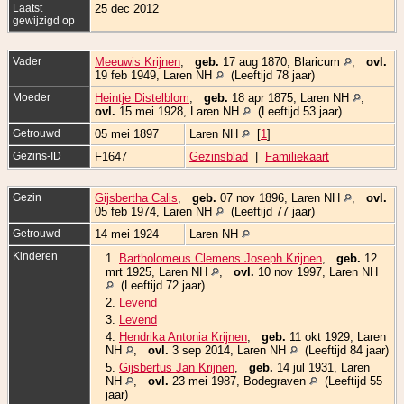
Laatst
25 dec 2012
gewijzigd op
Vader
Meeuwis Krijnen
,
geb.
17 aug 1870, Blaricum
,
ovl.
19 feb 1949, Laren NH
(Leeftijd 78 jaar)
Moeder
Heintje Distelblom
,
geb.
18 apr 1875, Laren NH
,
ovl.
15 mei 1928, Laren NH
(Leeftijd 53 jaar)
Getrouwd
05 mei 1897
Laren NH
[
1
]
Gezins-ID
F1647
Gezinsblad
|
Familiekaart
Gezin
Gijsbertha Calis
,
geb.
07 nov 1896, Laren NH
,
ovl.
05 feb 1974, Laren NH
(Leeftijd 77 jaar)
Getrouwd
14 mei 1924
Laren NH
Kinderen
1.
Bartholomeus Clemens Joseph Krijnen
,
geb.
12
mrt 1925, Laren NH
,
ovl.
10 nov 1997, Laren NH
(Leeftijd 72 jaar)
2.
Levend
3.
Levend
4.
Hendrika Antonia Krijnen
,
geb.
11 okt 1929, Laren
NH
,
ovl.
3 sep 2014, Laren NH
(Leeftijd 84 jaar)
5.
Gijsbertus Jan Krijnen
,
geb.
14 jul 1931, Laren
NH
,
ovl.
23 mei 1987, Bodegraven
(Leeftijd 55
jaar)