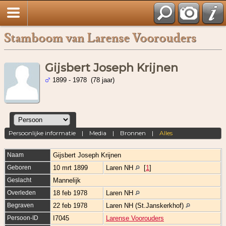
Stamboom van Larense Voorouders
Gijsbert Joseph Krijnen
1899 - 1978 (78 jaar)
Persoonlijke informatie
|
Media
|
Bronnen
|
Alles
Naam
Gijsbert Joseph
Krijnen
Geboren
10 mrt 1899
Laren NH
[
1
]
Geslacht
Mannelijk
Overleden
18 feb 1978
Laren NH
Begraven
22 feb 1978
Laren NH (St.Janskerkhof)
Persoon-ID
I7045
Larense Voorouders