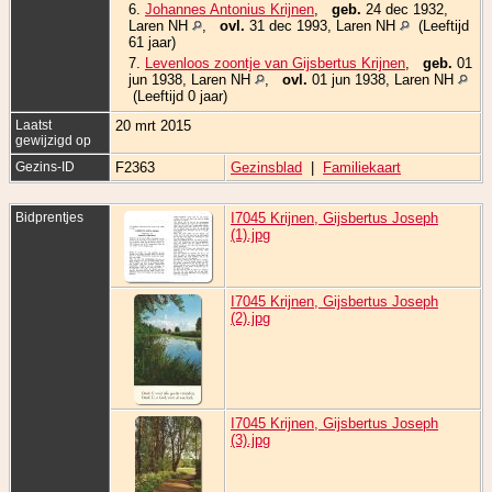
6.
Johannes Antonius Krijnen
,
geb.
24 dec 1932,
Laren NH
,
ovl.
31 dec 1993, Laren NH
(Leeftijd
61 jaar)
7.
Levenloos zoontje van Gijsbertus Krijnen
,
geb.
01
jun 1938, Laren NH
,
ovl.
01 jun 1938, Laren NH
(Leeftijd 0 jaar)
Laatst
20 mrt 2015
gewijzigd op
Gezins-ID
F2363
Gezinsblad
|
Familiekaart
Bidprentjes
I7045 Krijnen, Gijsbertus Joseph
(1).jpg
I7045 Krijnen, Gijsbertus Joseph
(2).jpg
I7045 Krijnen, Gijsbertus Joseph
(3).jpg