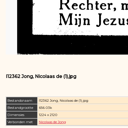
I12362 Jong, Nicolaas de (1).jpg
Bestandsnaam
I12362 Jong, Nicolaas de (1).jpg
Bestandgrootte
656.03k
Dimensies
1224 x 2120
Verbonden met
Nicolaas de Jong