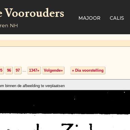
e Voorouders
MAJOOR
CALIS
aren NH
95
96
97
...
1347»
Volgende»
» Dia voorstelling