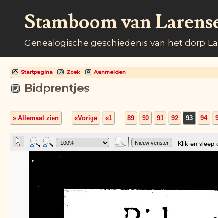
Stamboom van Larens
Genealogische geschiedenis van het dorp L
Startpagina
Zoek
Aanmelden
Bidprentjes
» Allemaal zien
«Vorige
«1
...
89
90
91
92
93
94