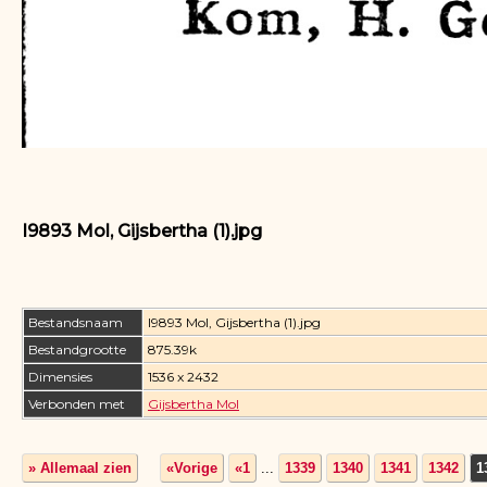
I9893 Mol, Gijsbertha (1).jpg
Bestandsnaam
I9893 Mol, Gijsbertha (1).jpg
Bestandgrootte
875.39k
Dimensies
1536 x 2432
Verbonden met
Gijsbertha Mol
» Allemaal zien
«Vorige
«1
...
1339
1340
1341
1342
1