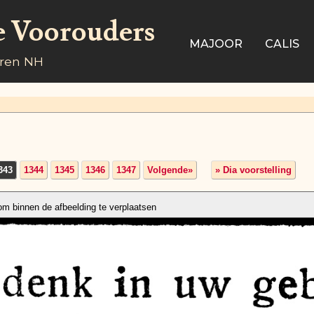
e Voorouders
MAJOOR
CALIS
aren NH
343
1344
1345
1346
1347
Volgende»
» Dia voorstelling