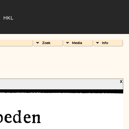
HKL
Zoek
Media
Info