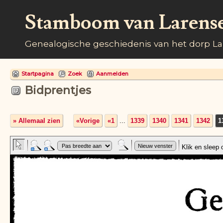
Stamboom van Larens
Genealogische geschiedenis van het dorp L
Startpagina
Zoek
Aanmelden
Bidprentjes
» Allemaal zien
«Vorige
«1
...
1339
1340
1341
1342
1