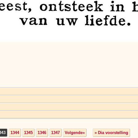
343
1344
1345
1346
1347
Volgende»
» Dia voorstelling