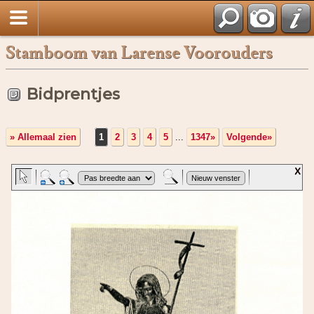
Stamboom van Larense Voorouders
Bidprentjes
» Allemaal zien
1
2
3
4
5
...
1347»
Volgende»