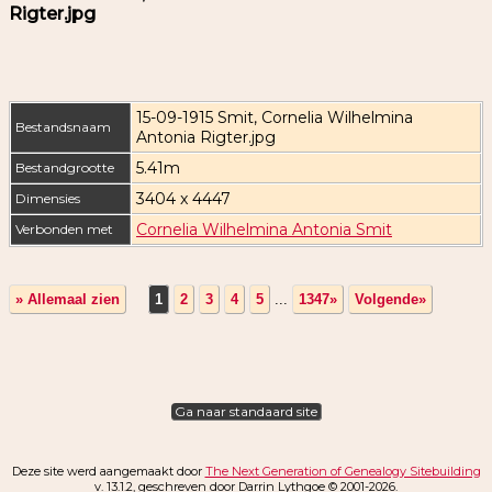
Rigter.jpg
15-09-1915 Smit, Cornelia Wilhelmina
Bestandsnaam
Antonia Rigter.jpg
5.41m
Bestandgrootte
3404 x 4447
Dimensies
Cornelia Wilhelmina Antonia Smit
Verbonden met
» Allemaal zien
1
2
3
4
5
...
1347»
Volgende»
Ga naar standaard site
Deze site werd aangemaakt door
The Next Generation of Genealogy Sitebuilding
v. 13.1.2, geschreven door Darrin Lythgoe © 2001-2026.