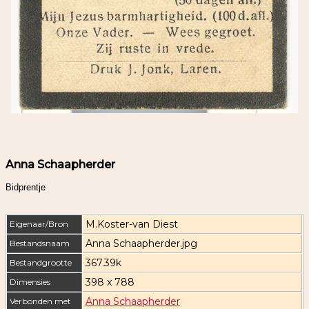
Anna Schaapherder
Bidprentje
M.Koster-van Diest
Eigenaar/Bron
Anna Schaapherder.jpg
Bestandsnaam
367.39k
Bestandgrootte
398 x 788
Dimensies
Anna Schaapherder
Verbonden met