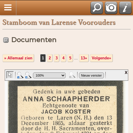
Stamboom van Larense Voorouders
Documenten
» Allemaal zien
1
2
3
4
5
...
13»
Volgende»