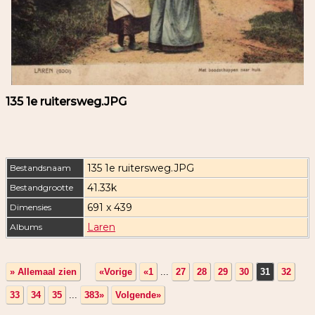
135 1e ruitersweg.JPG
135 1e ruitersweg.JPG
Bestandsnaam
41.33k
Bestandgrootte
691 x 439
Dimensies
Laren
Albums
» Allemaal zien
«Vorige
«1
...
27
28
29
30
31
32
33
34
35
...
383»
Volgende»