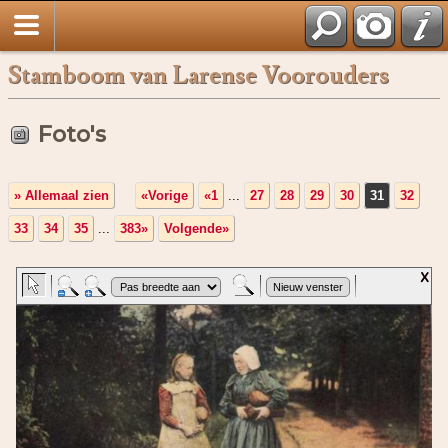
Stamboom van Larense Voorouders
Foto's
» Allemaal zien
«Vorige
«1
...
27
28
29
30
31
32
33
34
35
...
383»
Volgende»