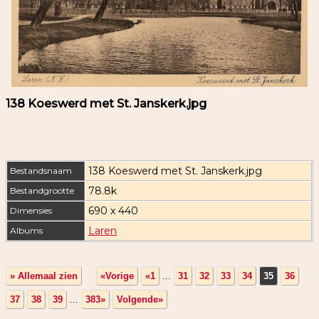
138 Koeswerd met St. Janskerk.jpg
138 Koeswerd met St. Janskerk.jpg
Bestandsnaam
78.8k
Bestandgrootte
690 x 440
Dimensies
Laren
Albums
» Allemaal zien
«Vorige
«1
...
31
32
33
34
35
36
37
38
39
...
383»
Volgende»