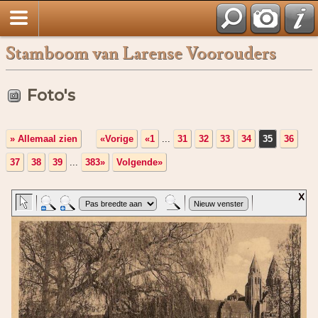
Stamboom van Larense Voorouders
Foto's
» Allemaal zien
«Vorige
«1
...
31
32
33
34
35
36
37
38
39
...
383»
Volgende»