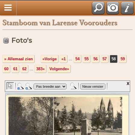
Stamboom van Larense Voorouders
Foto's
» Allemaal zien
«Vorige
«1
...
54
55
56
57
58
59
60
61
62
...
383»
Volgende»