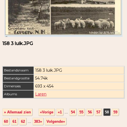
158 3 luik.JPG
158 3 luik.JPG
Bestandsnaam
54.74k
Bestandgrootte
693 x 454
Dimensies
Laren
Albums
» Allemaal zien
«Vorige
«1
...
54
55
56
57
58
59
60
61
62
...
383»
Volgende»