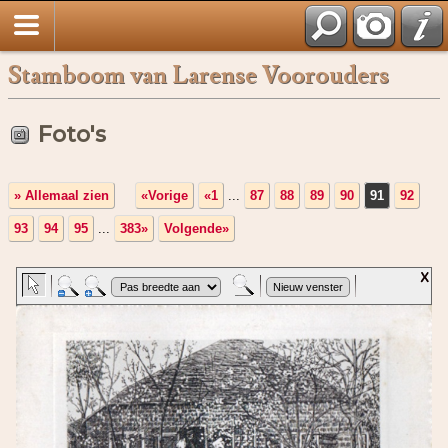
Stamboom van Larense Voorouders
Foto's
» Allemaal zien
«Vorige
«1
...
87
88
89
90
91
92
93
94
95
...
383»
Volgende»