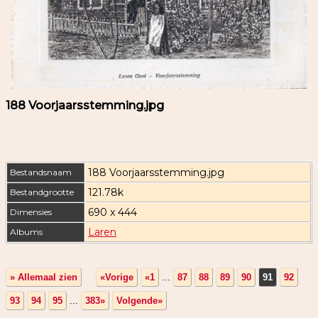
188 Voorjaarsstemming.jpg
188 Voorjaarsstemming.jpg
Bestandsnaam
121.78k
Bestandgrootte
690 x 444
Dimensies
Laren
Albums
» Allemaal zien
«Vorige
«1
...
87
88
89
90
91
92
93
94
95
...
383»
Volgende»