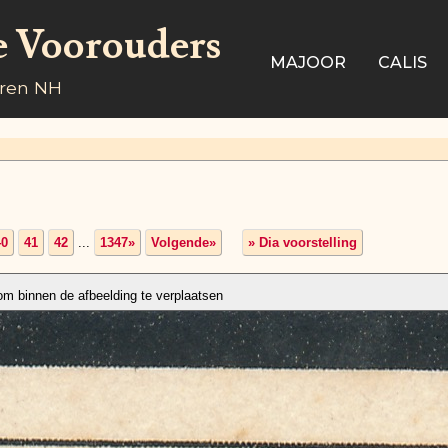
e Voorouders
MAJOOR
CALIS
aren NH
40
41
42
...
1347»
Volgende»
» Dia voorstelling