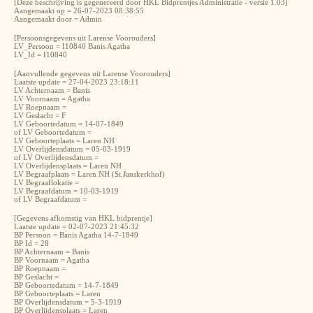
[Deze beschrijving is gegenereerd door HKL Bidprentjes Administratie - versie 1.03]
Aangemaakt op = 26-07-2023 08:38:55
Aangemaakt door = Admin
[Persoonsgegevens uit Larense Voorouders]
LV_Persoon = I10840 Banis Agatha
LV_Id = I10840
[Aanvullende gegevens uit Larense Voorouders]
Laatste update = 27-04-2023 23:18:11
LV Achternaam = Banis
LV Voornaam = Agatha
LV Roepnaam =
LV Geslacht = F
LV Geboortedatum = 14-07-1849
of LV Geboortedatum =
LV Geboorteplaats = Laren NH
LV Overlijdensdatum = 05-03-1919
of LV Overlijdensdatum =
LV Overlijdensplaats = Laren NH
LV Begraafplaats = Laren NH (St.Janskerkhof)
LV Begraaflokatie =
LV Begraafdatum = 10-03-1919
of LV Begraafdatum =
[Gegevens afkomstig van HKL bidprentje]
Laatste update = 02-07-2023 21:45:32
BP Persoon = Banis Agatha 14-7-1849
BP Id = 28
BP Achternaam = Banis
BP Voornaam = Agatha
BP Roepnaam =
BP Geslacht =
BP Geboortedatum = 14-7-1849
BP Geboorteplaats = Laren
BP Overlijdensdatum = 5-3-1919
BP Overlijdensplaats = Laren