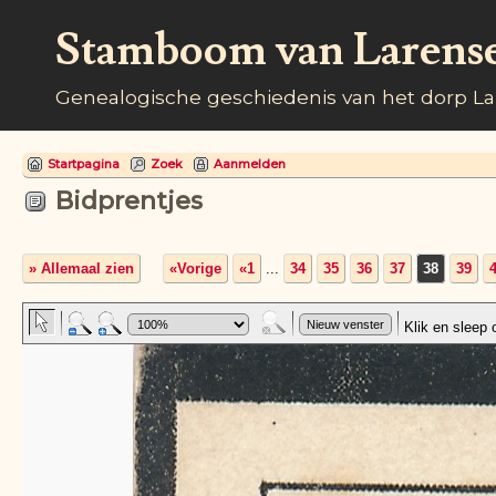
Stamboom van Larens
Genealogische geschiedenis van het dorp L
Startpagina
Zoek
Aanmelden
Bidprentjes
» Allemaal zien
«Vorige
«1
...
34
35
36
37
38
39