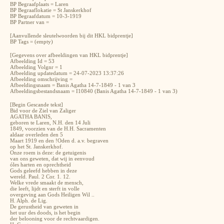
BP Begraafplaats = Laren
BP Begraaflokatie = St Janskerkhof
BP Begraafdatum = 10-3-1919
BP Partner van =
[Aanvullende sleutelwoorden bij dit HKL bidprentje]
BP Tags = (empty)
[Gegevens over afbeeldingen van HKL bidprentje]
Afbeelding Id = 53
Afbeelding Volgnr = 1
Afbeelding updatedatum = 24-07-2023 13:37:26
Afbeelding omschrijving =
Afbeeldingsnaam = Banis Agatha 14-7-1849 - 1 van 3
Afbeeldingsbestandsnaam = I10840 (Banis Agatha 14-7-1849 - 1 van 3)
[Begin Gescande tekst]
Bid voor de Ziel van Zaliger
AGATHA BANIS,
geboren te Laren, N.H. den 14 Juli
1849, voorzien van de H.H. Sacramenten
aldaar overleden den 5
Maart 1919 en den !Oden d. a.v. begraven
op het St. Janskerkhof.
Onze roem is deze: de getuigenis
van ons geweten, dat wij in eenvoud
óles harten en oprechtheid
Gods geleefd hebben in deze
wereld. Paul. 2 Cor. 1. 12.
Welke vrede smaakt de mensch,
die leeft, lijdt en sterft in volle
overgeving aan Gods Heiligen Wil ..
H. Alph. de Lig.
De gerustheid van geweten in
het uur des doods, is het begin
der belooning voor de rechtvaardigen.