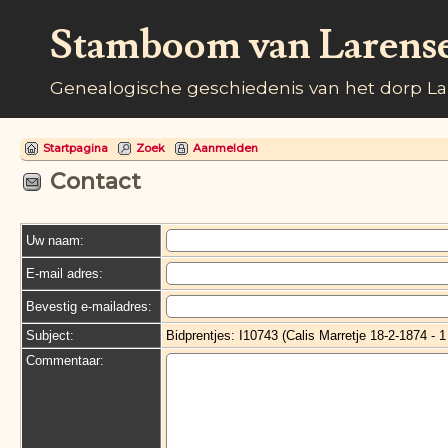
Stamboom van Larens
Genealogische geschiedenis van het dorp L
Startpagina
Zoek
Aanmelden
Contact
Uw naam:
E-mail adres:
Bevestig e-mailadres:
Subject:
Bidprentjes: I10743 (Calis Marretje 18-2-1874 - 1
Commentaar: