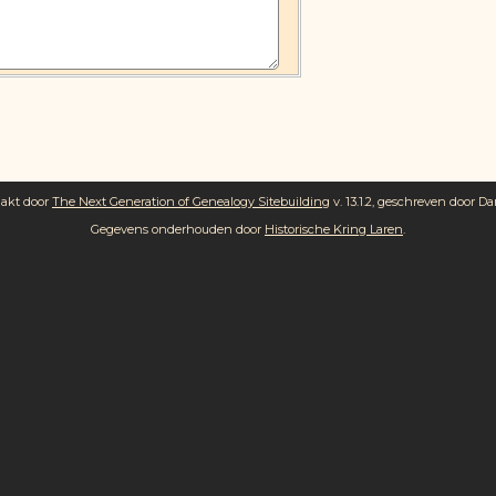
aakt door
The Next Generation of Genealogy Sitebuilding
v. 13.1.2, geschreven door Da
Gegevens onderhouden door
Historische Kring Laren
.