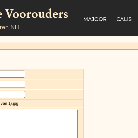
e Voorouders
MAJOOR
CALIS
aren NH
 van 1).jpg