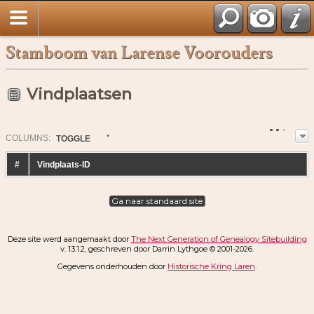
Stamboom van Larense Voorouders
Vindplaatsen
COL
UMN
S:
TOGGLE
#
Vindplaats-ID
Ga naar standaard site
Deze site werd aangemaakt door
The Next Generation of Genealogy Sitebuilding
v. 13.1.2, geschreven door Darrin Lythgoe © 2001-2026.
Gegevens onderhouden door
Historische Kring Laren
.