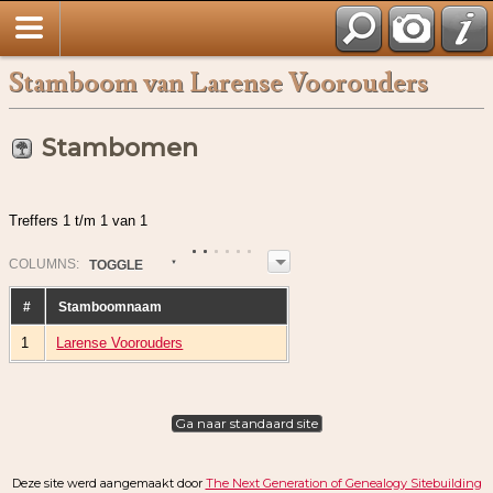
Stamboom van Larense Voorouders
Stambomen
Treffers 1 t/m 1 van 1
COL
UMN
S:
TOGGLE
#
Stamboomnaam
1
Larense Voorouders
Ga naar standaard site
Deze site werd aangemaakt door
The Next Generation of Genealogy Sitebuilding