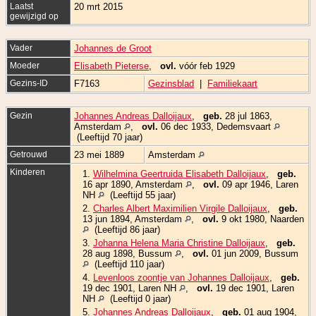
Laatst
20 mrt 2015
gewijzigd op
Vader
Johannes de Groot
Moeder
Elisabeth Pieterse
,
ovl.
vóór feb 1929
Gezins-ID
F7163
Gezinsblad
|
Familiekaart
Gezin
Johannes Andreas Dalloijaux
,
geb.
28 jul 1863,
Amsterdam
,
ovl.
06 dec 1933, Dedemsvaart
(Leeftijd 70 jaar)
Getrouwd
23 mei 1889
Amsterdam
Kinderen
1.
Wilhelmina Geertruida Elisabeth Dalloijaux
,
geb.
16 apr 1890, Amsterdam
,
ovl.
09 apr 1946, Laren
NH
(Leeftijd 55 jaar)
2.
Charles Albert Maximilien Virgile Dalloijaux
,
geb.
13 jun 1894, Amsterdam
,
ovl.
9 okt 1980, Naarden
(Leeftijd 86 jaar)
3.
Johanna Helena Maria Christine Dalloijaux
,
geb.
28 aug 1898, Bussum
,
ovl.
01 jun 2009, Bussum
(Leeftijd 110 jaar)
4.
Levenloos zoontje van Johannes Dalloijaux
,
geb.
19 dec 1901, Laren NH
,
ovl.
19 dec 1901, Laren
NH
(Leeftijd 0 jaar)
5.
Johannes Andreas Dalloijaux
,
geb.
01 aug 1904,