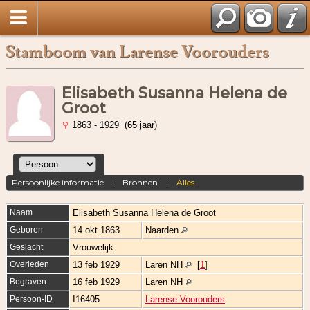
Stamboom van Larense Voorouders
Elisabeth Susanna Helena de
Groot
1863 - 1929 (65 jaar)
Persoonlijke informatie
|
Bronnen
|
Alles
Naam
Elisabeth Susanna Helena
de Groot
Geboren
14 okt 1863
Naarden
Geslacht
Vrouwelijk
Overleden
13 feb 1929
Laren NH
[
1
]
Begraven
16 feb 1929
Laren NH
Persoon-ID
I16405
Larense Voorouders