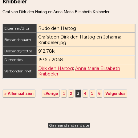
Knibbeler
Graf van Dirk den Hartog en Anna Maria Elisabeth Knibbeler
Rudo den Hartog
Eigenaar/Bron
Grafsteen Dirk den Hartog en Johanna
Bestandsnaam
Knibbeler.jpg
912.78k
Bestandgrootte
1536 x 2048
Dimensies
Dirk den Hartog
;
Anna Maria Elisabeth
Verbonden met
Knibbeler
» Allemaal zien
«Vorige
1
2
3
4
5
6
Volgende»
Ga naar standaard site