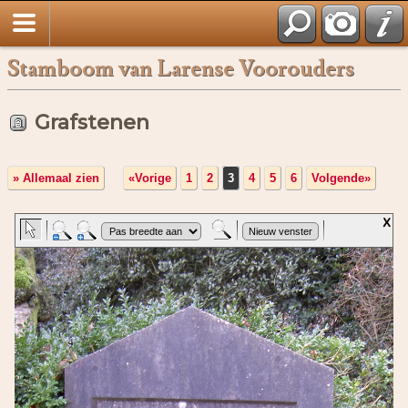
Stamboom van Larense Voorouders
Grafstenen
» Allemaal zien
«Vorige
1
2
3
4
5
6
Volgende»